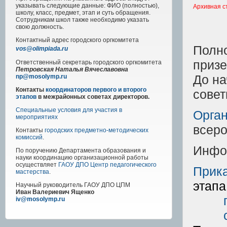
указывать следующие данные: ФИО (полностью),
Архивная с
школу, класс, предмет, этап и суть обращения.
Сотрудникам школ также необходимо указать
свою должность.
Контактный адрес
городского
оргкомитета
Полн
vos@olimpiada.ru
призе
Ответственный секретарь городского оргкомитета
Петровская Наталья Вячеславовна
До на
np@mosolymp.ru
Контакты
координаторов первого и второго
совет
этапов
в межрайонных советах директоров.
Специальные условия для участия в
Орга
мероприятиях
всеро
Контакты
городских предметно-методических
комиссий
.
Инфо
По поручению Департамента образования и
науки координацию организационной работы
осуществляет
ГАОУ ДПО Центр педагогического
Прика
мастерства
.
этапа
Научный руководитель
ГАОУ ДПО ЦПМ
Иван Валериевич Ященко
iv@mosolymp.ru