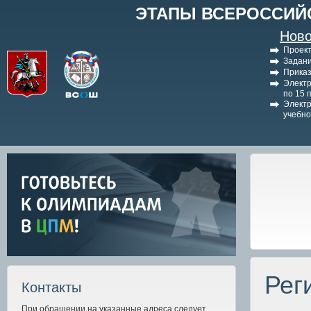
ЭТАПЫ ВСЕРОССИЙ
Ново
Проект
Задани
Приказ
Электр
по 15 
Электр
учебно
Рег
Контакты
При обращении на указанные адреса следует