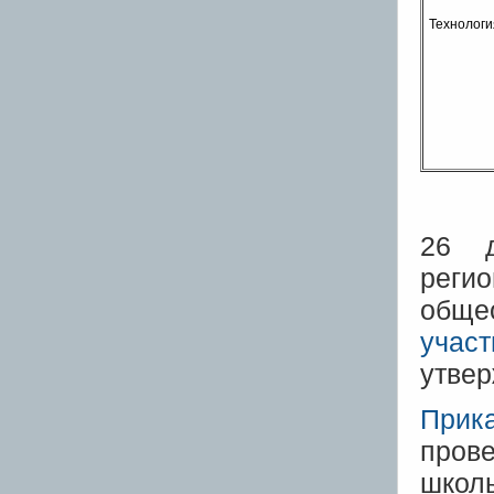
Технологи
26 д
реги
обще
учас
утвер
Прик
пров
школь