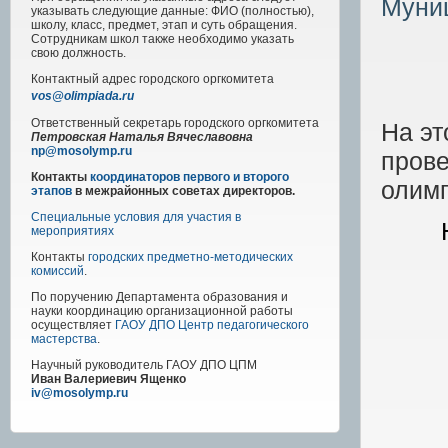
Муни
указывать следующие данные: ФИО (полностью),
школу, класс, предмет, этап и суть обращения.
Сотрудникам школ также необходимо указать
свою должность.
Контактный адрес
городского
оргкомитета
vos@olimpiada.ru
Ответственный секретарь городского оргкомитета
На эт
Петровская Наталья Вячеславовна
np@mosolymp.ru
прове
Контакты
координаторов первого и второго
олим
этапов
в межрайонных советах директоров.
Специальные условия для участия в
мероприятиях
Контакты
городских предметно-методических
комиссий
.
По поручению Департамента образования и
науки координацию организационной работы
осуществляет
ГАОУ ДПО Центр педагогического
мастерства
.
Научный руководитель
ГАОУ ДПО ЦПМ
Иван Валериевич Ященко
iv@mosolymp.ru