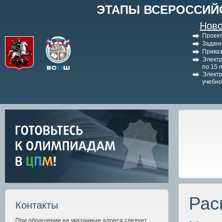
ЭТАПЫ ВСЕРОССИЙ
Ново
Проект
Задани
Приказ
Электр
по 15 
Электр
учебно
Рас
Контакты
При обращении на указанные адреса следует