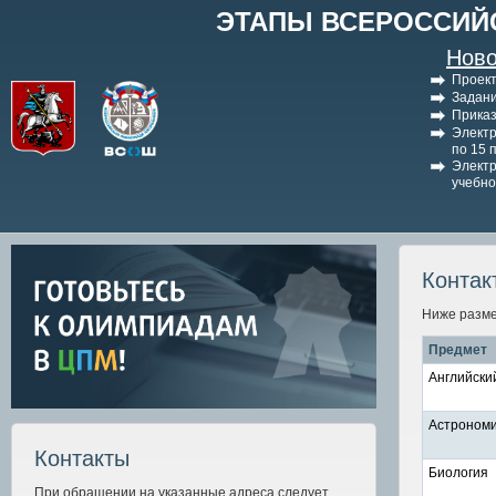
ЭТАПЫ ВСЕРОССИЙ
Ново
Проект
Задани
Приказ
Электр
по 15 
Электр
учебно
Контак
Ниже разме
Предмет
Английски
Астроном
Контакты
Биология
При обращении на указанные адреса следует