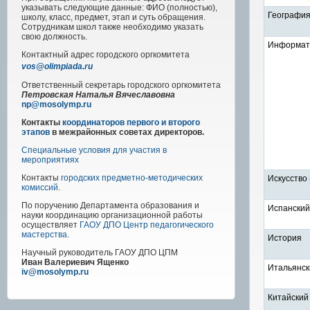
указывать следующие данные: ФИО (полностью),
Географи
школу, класс, предмет, этап и суть обращения.
Сотрудникам школ также необходимо указать
свою должность.
Информати
Контактный адрес
городского
оргкомитета
vos@olimpiada.ru
Ответственный секретарь городского оргкомитета
Петровская Наталья Вячеславовна
np@mosolymp.ru
Контакты
координаторов первого и второго
этапов
в межрайонных советах директоров.
Специальные условия для участия в
мероприятиях
Контакты
городских предметно-методических
Искусство
комиссий
.
По поручению Департамента образования и
Испанский
науки координацию организационной работы
осуществляет
ГАОУ ДПО Центр педагогического
мастерства
.
История
Научный руководитель
ГАОУ ДПО ЦПМ
Иван Валериевич Ященко
Итальянск
iv@mosolymp.ru
Китайский