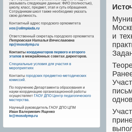
указывать следующие данные: ФИО (полностью),
Исто
школу, класс, предмет, этап и суть обращения.
Сотрудникам школ также необходимо указать
свою должность.
Муни
Контактный адрес
городского
оргкомитета
Москв
vos@olimpiada.ru
и тех
Ответственный секретарь городского оргкомитета
Петровская Наталья Вячеславовна
прак
np@mosolymp.ru
Задан
Контакты
координаторов первого и второго
этапов
в межрайонных советах директоров.
Теор
Специальные условия для участия в
мероприятиях
Ран
Контакты
городских предметно-методических
комиссий
.
Учас
По поручению Департамента образования и
пись
науки координацию организационной работы
осуществляет
ГАОУ ДПО Центр педагогического
однов
мастерства
.
Научный руководитель
ГАОУ ДПО ЦПМ
Учас
Иван Валериевич Ященко
iv@mosolymp.ru
прин
выпо