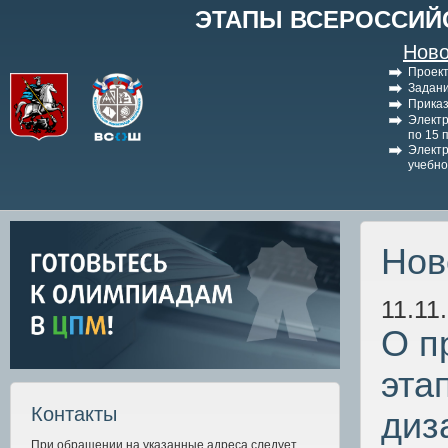
ЭТАПЫ ВСЕРОССИЙ
Ново
Проект
Задани
Приказ
Электр
по 15 
Электр
учебно
Нов
11.11
О п
эта
Контакты
диз
При обращении на указанные адреса следует