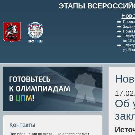
ЭТАПЫ ВСЕРОССИЙ
Ново
Проект
Задани
Приказ
Электр
по 15 
Электр
учебно
Нов
17.02
Об 
зак
Контакты
Исто
При обращении на указанные адреса следует