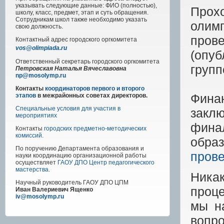
указывать следующие данные: ФИО (полностью),
Прох
школу, класс, предмет, этап и суть обращения.
Сотрудникам школ также необходимо указать
олим
свою должность.
про
Контактный адрес
городского
оргкомитета
vos@olimpiada.ru
(опу
Ответственный секретарь городского оргкомитета
групп
Петровская Наталья Вячеславовна
np@mosolymp.ru
Контакты
координаторов первого и второго
Финан
этапов
в межрайонных советах директоров.
Специальные условия для участия в
закл
мероприятиях
фина
Контакты
городских предметно-методических
комиссий
.
обра
По поручению Департамента образования и
прове
науки координацию организационной работы
осуществляет
ГАОУ ДПО Центр педагогического
мастерства
.
Ника
Научный руководитель
ГАОУ ДПО ЦПМ
проце
Иван Валериевич Ященко
iv@mosolymp.ru
мы н
вопр