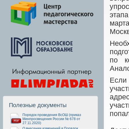
упрос
этап
март
Моск
Необ
подг
по к
Анало
Если 
учас
адре
учас
Полезные документы
попал
Порядок проведения ВсОШ (приказ
Минпросвещения России № 678 от
27.11.2020)
О внесении изменений в Порядок