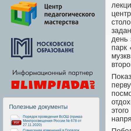
лекц
цент
стол
зада
день 
парк 
музк
второ
Пока
перву
посм
отдох
Полезные документы
этог
Порядок проведения ВсОШ (приказ
напря
Минпросвещения России № 678 от
27.11.2020)
Побе
О внесении изменений в Порядок