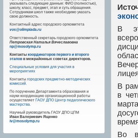
указывать следующие данные: ФИО (полностью),
Исто
школу, класс, предмет, этап и суть обращения.
Сотрудникам школ также необходимо указать
экон
свою должность.
Контактный адрес
городского
оргкомитета
В эт
vos@olimpiada.ru
всер
Ответственный секретарь городского оргкомитета
Петровская Наталья Вячеславовна
дисц
np@mosolymp.ru
обла
Контакты
координаторов первого и второго
этапов
в межрайонных советах директоров.
Вече
Специальные условия для участия в
лицея
мероприятиях
Контакты
городских предметно-методических
комиссий
.
В рам
По поручению Департамента образования и
в че
науки координацию организационной работы
осуществляет
ГАОУ ДПО Центр педагогического
март
мастерства
.
досу
Научный руководитель
ГАОУ ДПО ЦПМ
Иван Валериевич Ященко
время
iv@mosolymp.ru
Во в