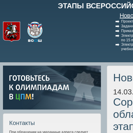
ЭТАПЫ ВСЕРОССИЙ
Ново
Проект
Задани
Приказ
Электр
по 15 
Электр
учебно
Нов
14.03
Сор
обл
Контакты
эта
При обращении на указанные адреса следует