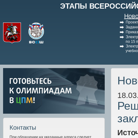
ЭТАПЫ ВСЕРОССИЙ
Ново
Проект
Задани
Приказ
Электр
по 15 
Электр
учебно
Нов
18.03
Реш
зак
Контакты
Исто
При обращении на указанные адреса следует