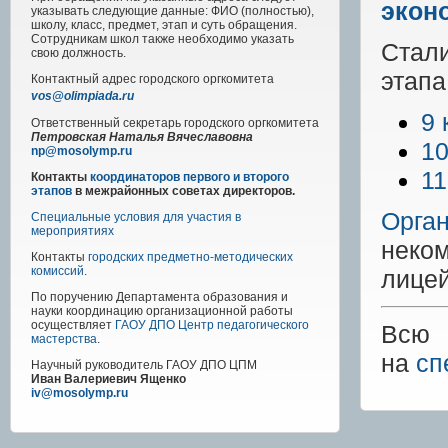
экон
указывать следующие данные: ФИО (полностью),
школу, класс, предмет, этап и суть обращения.
Сотрудникам школ также необходимо указать
Стал
свою должность.
этапа
Контактный адрес
городского
оргкомитета
vos@olimpiada.ru
9 
Ответственный секретарь городского оргкомитета
Петровская Наталья Вячеславовна
10
np@mosolymp.ru
11
Контакты
координаторов первого и второго
этапов
в межрайонных советах директоров.
Орга
Специальные условия для участия в
мероприятиях
неко
Контакты
городских предметно-методических
комиссий
.
лицей
По поручению Департамента образования и
науки координацию организационной работы
осуществляет
ГАОУ ДПО Центр педагогического
Всю 
мастерства
.
на
сп
Научный руководитель
ГАОУ ДПО ЦПМ
Иван Валериевич Ященко
iv@mosolymp.ru