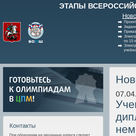
ЭТАПЫ ВСЕРОССИЙ
Ново
Проект
Задани
Приказ
Электр
по 15 
Электр
учебно
Нов
07.04
Уче
дип
Контакты
нем
При обращении на указанные адреса следует