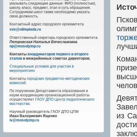
указывать следующие данные: ФИО (полностью),
Исто
школу, класс, предмет, этап и суть обращения.
Сотрудникам школ также необходимо указать
свою должность.
Пско
Контактный адрес
городского
оргкомитета
олим
vos@olimpiada.ru
торж
Ответственный секретарь городского оргкомитета
Петровская Наталья Вячеславовна
лучш
np@mosolymp.ru
Контакты
координаторов первого и второго
Кома
этапов
в межрайонных советах директоров.
приз
Специальные условия для участия в
мероприятиях
высше
Контакты
городских предметно-методических
комиссий
.
челов
По поручению Департамента образования и
науки координацию организационной работы
Девят
осуществляет
ГАОУ ДПО Центр педагогического
мастерства
.
Заве
Научный руководитель
ГАОУ ДПО ЦПМ
из Са
Иван Валериевич Ященко
iv@mosolymp.ru
дос
заклю