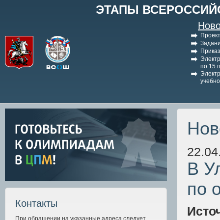
ЭТАПЫ ВСЕРОССИЙ
Ново
Проект
Задани
Приказ
Электр
по 15 
Электр
учебно
Нов
22.04
В У
по 
Контакты
Исто
При обращении на указанные адреса следует