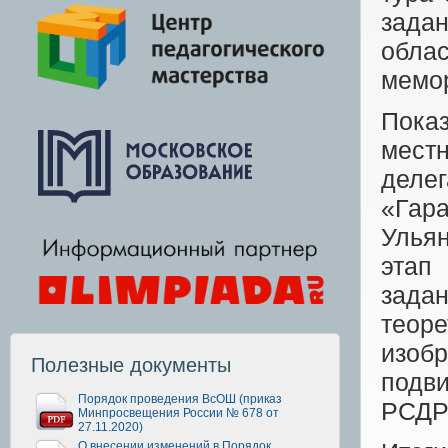
зада
облас
мемор
Пока
мест
деле
«Гар
Ульян
этап
зада
теор
изоб
Полезные документы
подв
Порядок проведения ВсОШ (приказ
РСДР
Минпросвещения России № 678 от
27.11.2020)
О внесении изменений в Порядок