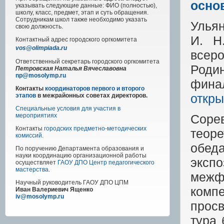
осно
указывать следующие данные: ФИО (полностью),
школу, класс, предмет, этап и суть обращения.
Сотрудникам школ также необходимо указать
Ульян
свою должность.
И.
Н
Контактный адрес
городского
оргкомитета
vos@olimpiada.ru
всер
Ответственный секретарь городского оргкомитета
Роди
Петровская Наталья Вячеславовна
np@mosolymp.ru
финал
Контакты
координаторов первого и второго
откры
этапов
в межрайонных советах директоров.
Специальные условия для участия в
Соре
мероприятиях
Контакты
городских предметно-методических
теор
комиссий
.
обед
По поручению Департамента образования и
науки координацию организационной работы
эксп
осуществляет
ГАОУ ДПО Центр педагогического
мастерства
.
межф
Научный руководитель
ГАОУ ДПО ЦПМ
комп
Иван Валериевич Ященко
iv@mosolymp.ru
просв
тура 