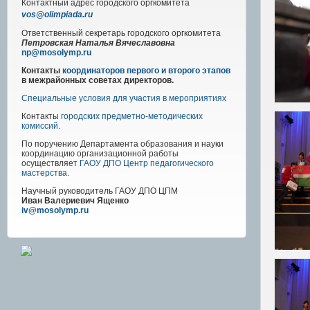
Контактный адрес
городского
оргкомитета
vos@olimpiada.ru
Ответственный секретарь городского оргкомитета
Петровская Наталья Вячеславовна
np@mosolymp.ru
Контакты
координаторов первого и второго этапов
в межрайонных советах директоров.
Специальные условия для участия в мероприятиях
Контакты
городских предметно-методических
комиссий
.
По поручению Департамента образования и науки
координацию организационной работы
осуществляет
ГАОУ ДПО Центр педагогического
мастерства
.
Научный руководитель
ГАОУ ДПО ЦПМ
Иван Валериевич Ященко
iv@mosolymp.ru