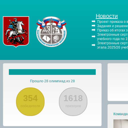
Новости
Проект приказа о
Задания и решения
Приказ об итогах 
Электронные серти
учебного года по 
Электронные серти
этапа 2025/26 уче
Прошло 28 олимпиад из 28
354
1618
победителя
призеров
Команда