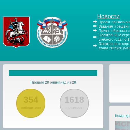
Новости
Проект приказа о
Задания и решения
Приказ об итогах 
Электронные серти
учебного года по 
Электронные серти
этапа 2025/26 уче
Прошло 28 олимпиад из 28
354
1618
победителя
призеров
Команда