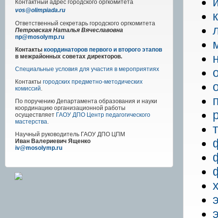
Контактный адрес
городского
оргкомитета
vos@olimpiada.ru
Ответственный секретарь городского оргкомитета
Петровская Наталья Вячеславовна
np@mosolymp.ru
Контакты
координаторов первого и второго этапов
в межрайонных советах директоров.
Специальные условия для участия в мероприятиях
Контакты
городских предметно-методических
комиссий
.
По поручению Департамента образования и науки
координацию организационной работы
осуществляет
ГАОУ ДПО Центр педагогического
мастерства
.
Научный руководитель
ГАОУ ДПО ЦПМ
Иван Валериевич Ященко
iv@mosolymp.ru