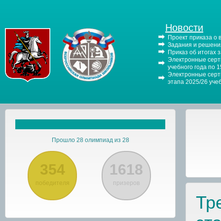
Новости
Проект приказа о
Задания и решения
Приказ об итогах 
Электронные серти
учебного года по 
Электронные серти
этапа 2025/26 уче
Прошло 28 олимпиад из 28
354
1618
победителя
призеров
Тр