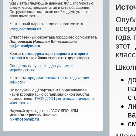
указывать следующие данные: ФИО (полностью),
Исто
школу, класс, предмет, этап и суть обращения.
Сотрудникам школ также необходимо указать
свою должность.
Опуб
Контактный адрес
городского
оргкомитета
всеро
vos@olimpiada.ru
года 
Ответственный секретарь городского оргкомитета
Петровская Наталья Вячеславовна
этот
np@mosolymp.ru
класс
Контакты
координаторов первого и второго
этапов
в межрайонных советах директоров.
Школь
Специальные условия для участия в
мероприятиях
д
Контакты
городских предметно-методических
комиссий
.
па
По поручению Департамента образования и
науки координацию организационной работы
с 
осуществляет
ГАОУ ДПО Центр педагогического
мастерства
.
ли
Научный руководитель
ГАОУ ДПО ЦПМ
ва
Иван Валериевич Ященко
iv@mosolymp.ru
см