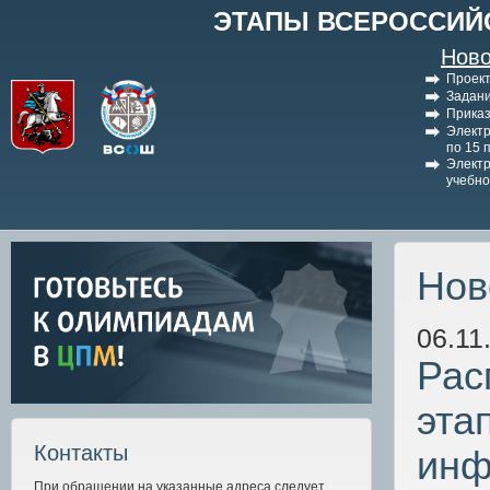
ЭТАПЫ ВСЕРОССИЙ
Ново
Проект
Задани
Приказ
Электр
по 15 
Электр
учебно
Нов
06.11
Рас
эта
Контакты
инф
При обращении на указанные адреса следует