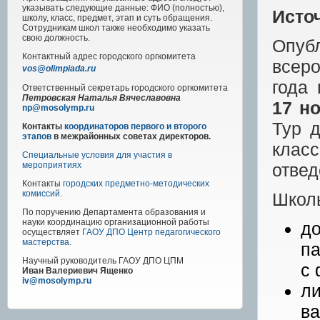
указывать следующие данные: ФИО (полностью),
Исто
школу, класс, предмет, этап и суть обращения.
Сотрудникам школ также необходимо указать
свою должность.
Опуб
Контактный адрес
городского
оргкомитета
всеро
vos@olimpiada.ru
года 
Ответственный секретарь городского оргкомитета
Петровская Наталья Вячеславовна
17
но
np@mosolymp.ru
Тур д
Контакты
координаторов первого и второго
этапов
в межрайонных советах директоров.
класс
Специальные условия для участия в
отвед
мероприятиях
Контакты
городских предметно-методических
комиссий
.
Школь
По поручению Департамента образования и
науки координацию организационной работы
д
осуществляет
ГАОУ ДПО Центр педагогического
мастерства
.
па
Научный руководитель
ГАОУ ДПО ЦПМ
с 
Иван Валериевич Ященко
iv@mosolymp.ru
ли
ва