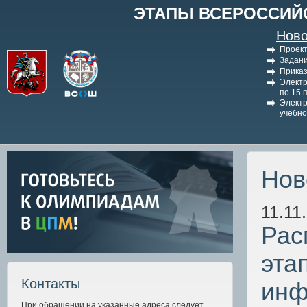
ЭТАПЫ ВСЕРОССИЙ
Ново
Проект
Задани
Приказ
Электр
по 15 
Электр
учебно
Нов
11.11
Рас
эта
Контакты
инф
При обращении на указанные адреса следует