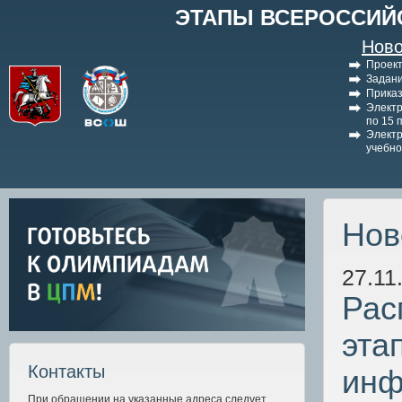
ЭТАПЫ ВСЕРОССИЙ
Ново
Проект
Задани
Приказ
Электр
по 15 
Электр
учебно
Нов
27.11
Рас
эта
Контакты
инф
При обращении на указанные адреса следует