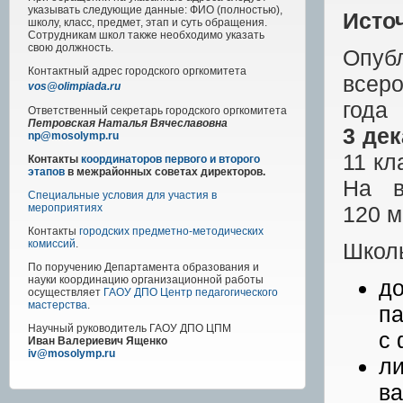
указывать следующие данные: ФИО (полностью),
Исто
школу, класс, предмет, этап и суть обращения.
Сотрудникам школ также необходимо указать
свою должность.
Опуб
Контактный адрес
городского
оргкомитета
всеро
vos@olimpiada.ru
года
Ответственный секретарь городского оргкомитета
Петровская Наталья Вячеславовна
3
дек
np@mosolymp.ru
11 кл
Контакты
координаторов первого и второго
этапов
в межрайонных советах директоров.
На в
Специальные условия для участия в
120
м
мероприятиях
Контакты
городских предметно-методических
комиссий
.
Школь
По поручению Департамента образования и
науки координацию организационной работы
д
осуществляет
ГАОУ ДПО Центр педагогического
мастерства
.
па
Научный руководитель
ГАОУ ДПО ЦПМ
с 
Иван Валериевич Ященко
iv@mosolymp.ru
ли
ва