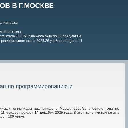
В В Г.МОСКВЕ
 олимпиады
чебного года
го этапа 2025/26 учебного года по 15 предметам
регионального этапа 2025/26 учебного года по 14
тап по программированию и
ийской олимпиады школьников в Москве 2025/26 учебного года по
-11 классов пройдет
14
декабря 2025
года
. В этот день тур начнется в
сов – 180
минут.