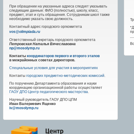
При обращении на указанные адреса следует указывать
следующие данные: ФИО (полностью), школу, класс,
предмет, этап и суть обращения. Сотрудникам школ также
необходимо указать свою должность.
Тр
Контактный адрес
городского
оргкомитета
*
пр
vos@olimpiada.ru
Ответственный секретарь городского оргкомитета
В
Петровская Наталья Вячеславовна
np@mosolymp.ru
Контакты
координаторов первого и второго этапов
в межрайонных советах директоров.
Специальные условия для участия в мероприятиях
Контакты
городских предметно-методических комиссий
.
По поручению Департамента образования и науки
координацию организационной работы осуществляет
ГАОУ ДПО Центр педагогического мастерства
.
Научный руководитель
ГАОУ ДПО ЦПМ
Иван Валериевич Ященко
iv@mosolymp.ru