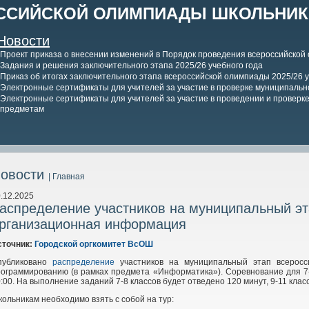
ССИЙСКОЙ ОЛИМПИАДЫ ШКОЛЬНИКО
Новости
Проект приказа о внесении изменений в Порядок проведения всероссийской
Задания и решения заключительного этапа 2025/26 учебного года
Приказ об итогах заключительного этапа всероссийской олимпиады 2025/26 у
Электронные сертификаты для учителей за участие в проверке муниципально
Электронные сертификаты для учителей за участие в проведении и проверке 
предметам
овости
| Главная
.12.2025
аспределение участников на муниципальный э
рганизационная информация
сточник:
Городской оргкомитет ВсОШ
публиковано
распределение
участников на муниципальный этап всеросс
рограммированию (в рамках предмета «Информатика»). Соревнование для 7
:00. На выполнение заданий 7-8 классов будет отведено 120
минут, 9-11 клас
ольникам необходимо взять с собой на тур: