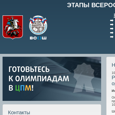
ЭТАПЫ ВСЕРО
Н
10
Р
о
И
О
п
10
Шк
Контакты