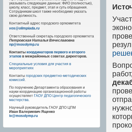
указывать следующие данные: ФИО (полностью),
Исто
школу, класс, предмет, этап и суть обращения.
Сотрудникам школ также необходимо указать
свою должность.
Учас
Контактный адрес
городского
оргкомитета
экон
vos@olimpiada.ru
пров
Ответственный секретарь городского оргкомитета
Петровская Наталья Вячеславовна
резу
np@mosolymp.ru
реше
Контакты
координаторов первого и второго
этапов
в межрайонных советах директоров.
Вопр
Специальные условия для участия в
мероприятиях
рабо
Контакты
городских предметно-методических
комиссий
.
дека
По поручению Департамента образования и
прове
науки координацию организационной работы
осуществляет
ГАОУ ДПО Центр педагогического
отпра
мастерства
.
нужно
Научный руководитель
ГАОУ ДПО ЦПМ
Иван Валериевич Ященко
котор
iv@mosolymp.ru
прок