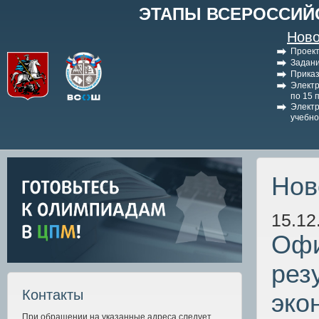
ЭТАПЫ ВСЕРОССИЙ
Ново
Проект
Задани
Приказ
Электр
по 15 
Электр
учебно
Нов
15.12
Офи
рез
Контакты
эко
При обращении на указанные адреса следует