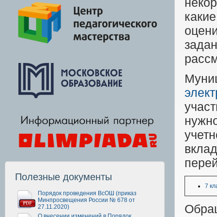
некор
каки
оцен
задан
расс
Муни
элек
учас
нужн
учет
вкла
перей
Полезные документы
7 кл
Порядок проведения ВсОШ (приказ
Минпросвещения России № 678 от
Обращ
27.11.2020)
О внесении изменений в Порядок