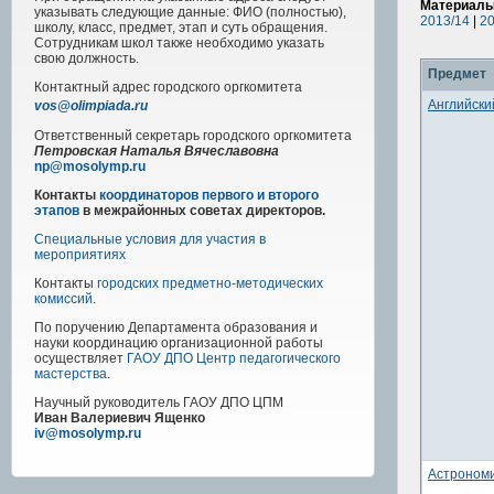
Материалы
указывать следующие данные: ФИО (полностью),
2013/14
|
20
школу, класс, предмет, этап и суть обращения.
Сотрудникам школ также необходимо указать
свою должность.
Предмет
Контактный адрес
городского
оргкомитета
Английски
vos@olimpiada.ru
Ответственный секретарь городского оргкомитета
Петровская Наталья Вячеславовна
np@mosolymp.ru
Контакты
координаторов первого и второго
этапов
в межрайонных советах директоров.
Специальные условия для участия в
мероприятиях
Контакты
городских предметно-методических
комиссий
.
По поручению Департамента образования и
науки координацию организационной работы
осуществляет
ГАОУ ДПО Центр педагогического
мастерства
.
Научный руководитель
ГАОУ ДПО ЦПМ
Иван Валериевич Ященко
iv@mosolymp.ru
Астроном