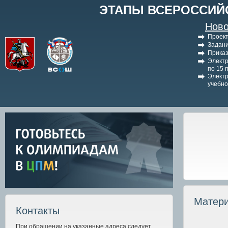
ЭТАПЫ ВСЕРОССИЙ
Ново
Проект
Задани
Приказ
Электр
по 15 
Электр
учебно
Матери
Контакты
При обращении на указанные адреса следует