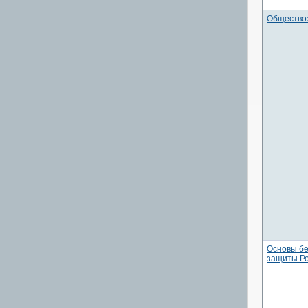
Общество
Основы бе
защиты Р