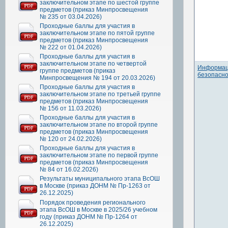
заключительном этапе по шестой группе
предметов (приказ Минпросвещения
№ 235 от 03.04.2026)
Проходные баллы для участия в
заключительном этапе по пятой группе
предметов (приказ Минпросвещения
№ 222 от 01.04.2026)
Проходные баллы для участия в
заключительном этапе по четвертой
Информац
группе предметов (приказ
безопасно
Минпросвещения № 194 от 20.03.2026)
Проходные баллы для участия в
заключительном этапе по третьей группе
предметов (приказ Минпросвещения
№ 156 от 11.03.2026)
Проходные баллы для участия в
заключительном этапе по второй группе
предметов (приказ Минпросвещения
№ 120 от 24.02.2026)
Проходные баллы для участия в
заключительном этапе по первой группе
предметов (приказ Минпросвещения
№ 84 от 16.02.2026)
Результаты муниципального этапа ВсОШ
в Москве (приказ ДОНМ № Пр-1263 от
26.12.2025)
Порядок проведения регионального
этапа ВсОШ в Москве в 2025/26 учебном
году (приказ ДОНМ № Пр-1264 от
26.12.2025)