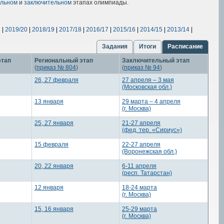
альном
и
заключительном
этапах олимпиады.
1
|
2019/20
|
2018/19
|
2017/18
|
2016/17
|
2015/16
|
2014/15
|
2013/14
|
Задания
Итоги
Расписание
этап
Региональный этап
Заключительный этап
(
приказ № 804
)
(
приказ № 94
)
26, 27 февраля
27 апреля – 3 мая
(Московская обл.)
13 января
29 марта – 4 апреля
(г. Москва)
25, 27 января
21-27 апреля
(фед. тер. «Сириус»)
15 февраля
22-27 апреля
(Воронежская обл.)
20, 22 января
6-11 апреля
(респ. Татарстан)
12 января
18-24 марта
(г. Москва)
15, 16 января
25-29 марта
(г. Москва)