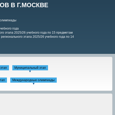
В В Г.МОСКВЕ
 олимпиады
чебного года
го этапа 2025/26 учебного года по 15 предметам
регионального этапа 2025/26 учебного года по 14
этап
Муниципальный этап
▼
тап
Международные олимпиады
▼