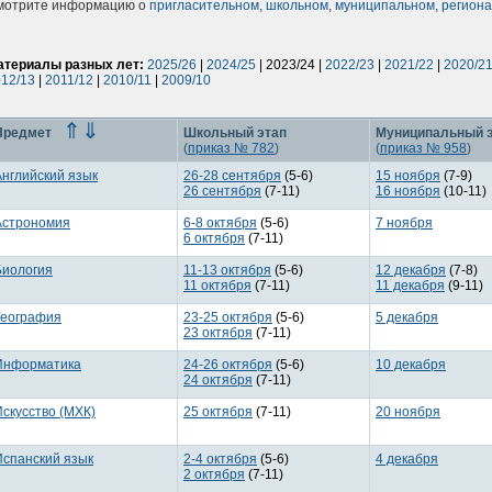
мотрите информацию о
пригласительном
,
школьном
,
муниципальном
,
регион
атериалы разных лет:
2025/26
|
2024/25
| 2023/24 |
2022/23
|
2021/22
|
2020/2
12/13
|
2011/12
|
2010/11
|
2009/10
⇑
⇓
Предмет
Школьный этап
Муниципальный 
(
приказ № 782
)
(
приказ № 958
)
Английский язык
26-28 сентября
(5-6)
15 ноября
(7-9)
26 сентября
(7-11)
16 ноября
(10-11)
Астрономия
6-8 октября
(5-6)
7 ноября
6 октября
(7-11)
Биология
11-13 октября
(5-6)
12 декабря
(7-8)
11 октября
(7-11)
11 декабря
(9-11)
География
23-25 октября
(5-6)
5 декабря
23 октября
(7-11)
Информатика
24-26 октября
(5-6)
10 декабря
24 октября
(7-11)
Искусство (МХК)
25 октября
(7-11)
20 ноября
Испанский язык
2-4 октября
(5-6)
4 декабря
2 октября
(7-11)