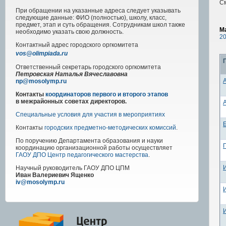
С
При обращении на указанные адреса следует указывать
следующие данные: ФИО (полностью), школу, класс,
предмет, этап и суть обращения. Сотрудникам школ также
М
необходимо указать свою должность.
20
Контактный адрес
городского
оргкомитета
vos@olimpiada.ru
Ответственный секретарь городского оргкомитета
Петровская Наталья Вячеславовна
np@mosolymp.ru
Контакты
координаторов первого и второго этапов
в межрайонных советах директоров.
Специальные условия для участия в мероприятиях
Контакты
городских предметно-методических комиссий
.
По поручению Департамента образования и науки
координацию организационной работы осуществляет
ГАОУ ДПО Центр педагогического мастерства
.
Научный руководитель
ГАОУ ДПО ЦПМ
Иван Валериевич Ященко
iv@mosolymp.ru