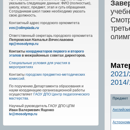
Заве
указывать следующие данные: ФИО (полностью),
школу, класс, предмет, этап и суть обращения.
учебн
Сотрудникам школ также необходимо указать
свою должность.
Смот
Контактный адрес
городского
оргкомитета
треть
vos@olimpiada.ru
олим
Ответственный секретарь городского оргкомитета
Петровская Наталья Вячеславовна
np@mosolymp.ru
Контакты
координаторов первого и второго
этапов
в межрайонных советах директоров.
Специальные условия для участия в
Мате
мероприятиях
2021/
Контакты
городских предметно-методических
комиссий
.
2014/
По поручению Департамента образования и
науки координацию организационной работы
осуществляет
ГАОУ ДПО Центр педагогического
Предмет
мастерства
.
Научный руководитель
ГАОУ ДПО ЦПМ
Английски
Иван Валериевич Ященко
iv@mosolymp.ru
Астроном