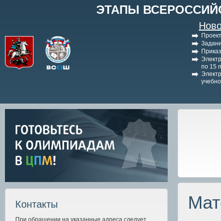
ЭТАПЫ ВСЕРОССИЙ
Ново
Проект
Задани
Приказ
Электр
по 15 
Электр
учебно
Мат
Контакты
При обращении на указанные адреса следует