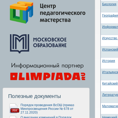
Биология
Географи
Информат
Искусство
Испанский
История
Итальянск
Китайский
Литерату
Полезные документы
Порядок проведения ВсОШ (приказ
Математи
Минпросвещения России № 678 от
27.11.2020)
О внесении изменений в Порядок
Немецкий