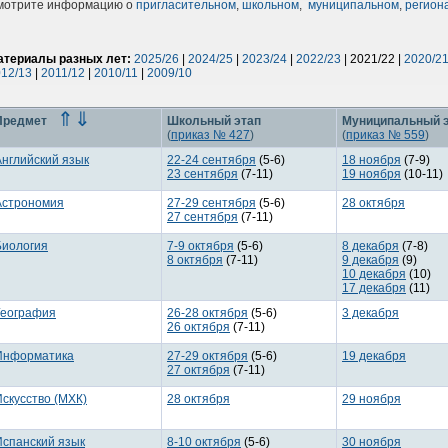
мотрите информацию о
пригласительном
,
школьном
,
муниципальном
,
регион
атериалы разных лет:
2025/26
|
2024/25
|
2023/24
|
2022/23
| 2021/22 |
2020/2
12/13
|
2011/12
|
2010/11
|
2009/10
⇑
⇓
Предмет
Школьный этап
Муниципальный 
(
приказ № 427
)
(
приказ № 559
)
Английский язык
22-24 сентября
(5-6)
18 ноября
(7-9)
23 сентября
(7-11)
19 ноября
(10-11)
Астрономия
27-29 сентября
(5-6)
28 октября
27 сентября
(7-11)
Биология
7-9 октября
(5-6)
8 декабря
(7-8)
8 октября
(7-11)
9 декабря
(9)
10 декабря
(10)
17 декабря
(11)
География
26-28 октября
(5-6)
3 декабря
26 октября
(7-11)
Информатика
27-29 октября
(5-6)
19 декабря
27 октября
(7-11)
Искусство (МХК)
28 октября
29 ноября
Испанский язык
8-10 октября
(5-6)
30 ноября