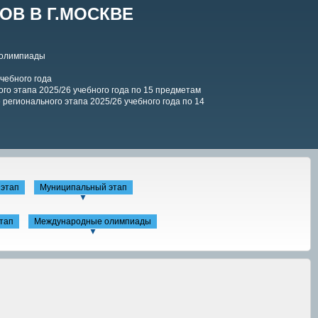
В В Г.МОСКВЕ
 олимпиады
чебного года
го этапа 2025/26 учебного года по 15 предметам
регионального этапа 2025/26 учебного года по 14
этап
Муниципальный этап
▼
тап
Международные олимпиады
▼