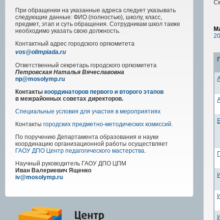
С
При обращении на указанные адреса следует указывать
следующие данные: ФИО (полностью), школу, класс,
предмет, этап и суть обращения. Сотрудникам школ также
М
необходимо указать свою должность.
20
Контактный адрес
городского
оргкомитета
vos@olimpiada.ru
Ответственный секретарь городского оргкомитета
Петровская Наталья Вячеславовна
np@mosolymp.ru
Контакты
координаторов первого и второго этапов
в межрайонных советах директоров.
Специальные условия для участия в мероприятиях
Контакты
городских предметно-методических комиссий
.
По поручению Департамента образования и науки
координацию организационной работы осуществляет
ГАОУ ДПО Центр педагогического мастерства
.
Научный руководитель
ГАОУ ДПО ЦПМ
Иван Валериевич Ященко
iv@mosolymp.ru