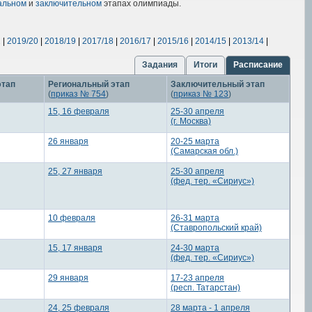
альном
и
заключительном
этапах олимпиады.
1
|
2019/20
|
2018/19
|
2017/18
|
2016/17
|
2015/16
|
2014/15
|
2013/14
|
Задания
Итоги
Расписание
этап
Региональный этап
Заключительный этап
(
приказ № 754
)
(
приказ № 123
)
15, 16 февраля
25-30 апреля
(г. Москва)
26 января
20-25 марта
(Самарская обл.)
25, 27 января
25-30 апреля
(фед. тер. «Сириус»)
10 февраля
26-31 марта
(Ставропольский край)
15, 17 января
24-30 марта
(фед. тер. «Сириус»)
29 января
17-23 апреля
(респ. Татарстан)
24, 25 февраля
28 марта - 1 апреля