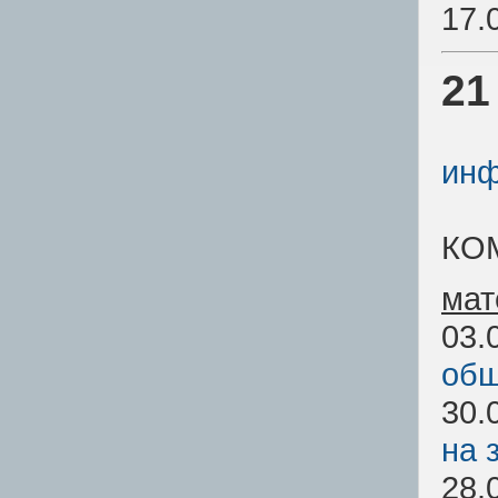
17.
21
инф
КО
мат
03.
общ
30.
на 
28.