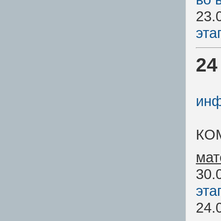
23.
эта
24
инф
КО
мат
30.
эта
24.