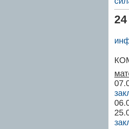
сил
24
инф
КО
мат
07.
зак
06.
25.
зак