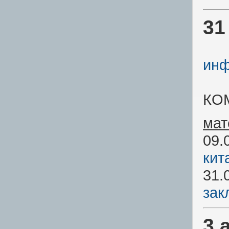
31
инф
КО
мат
09.
кит
31.
зак
3 