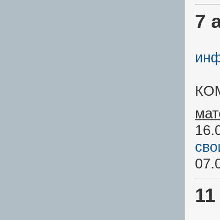
7 
инф
КО
мат
16.
сво
07.
11