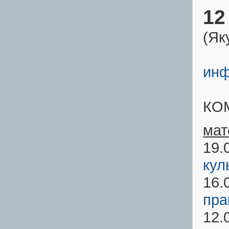
12
(Як
инф
КО
мат
19.
кул
16.
пра
12.