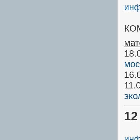
инф
КО
мат
18.
мос
16.
11.
эко
12
инф