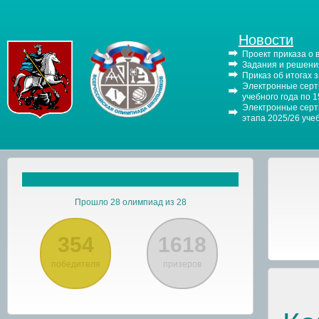
Новости
Проект приказа о
Задания и решения
Приказ об итогах 
Электронные серти
учебного года по 
Электронные серти
этапа 2025/26 уче
Прошло 28 олимпиад из 28
354
1618
победителя
призеров