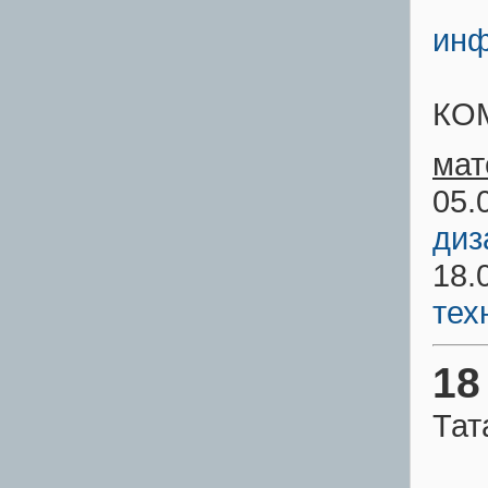
инф
КО
мат
05.
диз
18.
тех
18
Тат