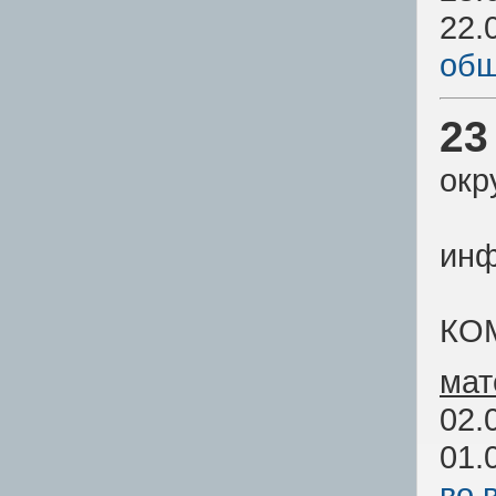
22.
общ
23
окр
инф
КО
мат
02.
01.
во 