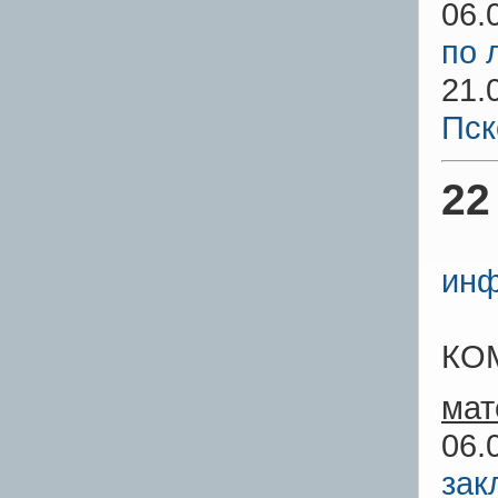
06.
по 
21.
Пск
22
инф
КО
мат
06.
зак