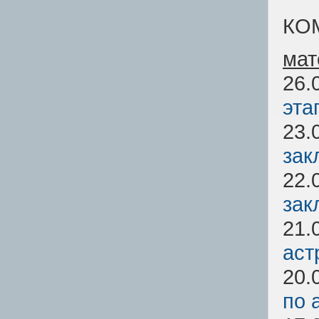
КО
мат
26.
эта
23.
зак
22.
зак
21.
аст
20.
по 