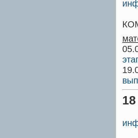
инф
КО
мат
05.
эта
19.
вып
18
инф