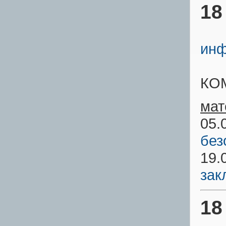
18
инф
КО
мат
05.
без
19.
зак
18