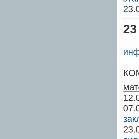
23.
23
инф
КО
мат
12.
07.
зак
23.