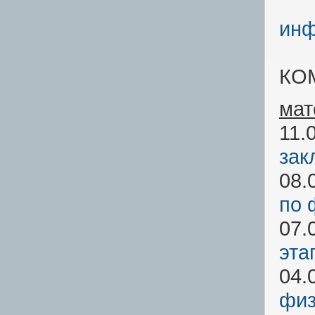
инф
КО
мат
11.
зак
08.
по 
07.
эта
04.
физ