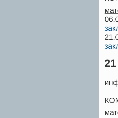
мат
06.
зак
21.
зак
21
инф
КО
мат