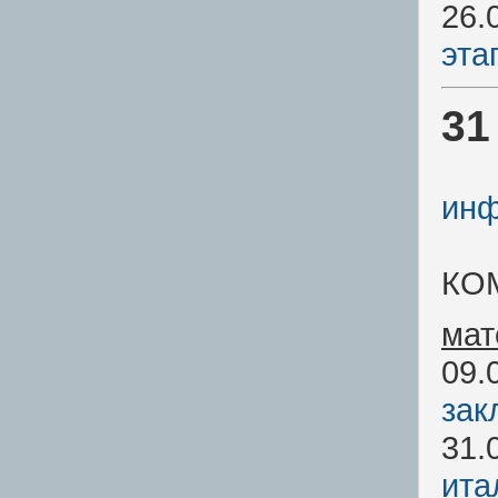
26.
эта
31
инф
КО
мат
09.
зак
31.
ита