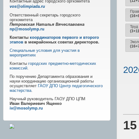
(12+
Контактный адрес
городского
оргкомитета
vos@olimpiada.ru
Пра
Ответственный секретарь городского
(16+
оргкомитета
Петровская Наталья Вячеславовна
Труд
np@mosolymp.ru
(3+11
Контакты
координаторов первого и второго
этапов
в межрайонных советах директоров.
Экол
(16+
Специальные условия для участия в
мероприятиях
Контакты
городских предметно-методических
202
комиссий
.
По поручению Департамента образования и
науки координацию организационной работы
осуществляет
ГАОУ ДПО Центр педагогического
мастерства
.
Научный руководитель
ГАОУ ДПО ЦПМ
Иван Валериевич Ященко
iv@mosolymp.ru
15