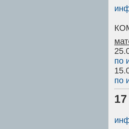
инф
КО
мат
25.
по 
15.
по 
17
инф