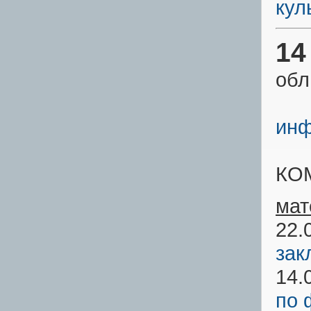
кул
14
обл
инф
КО
мат
22.
зак
14.
по 