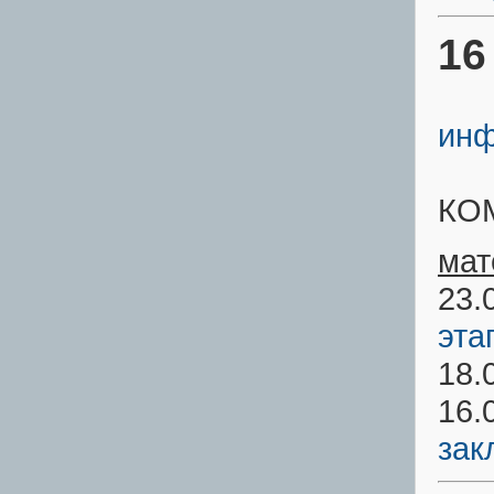
16
инф
КО
мат
23.
эта
18.
16.
зак