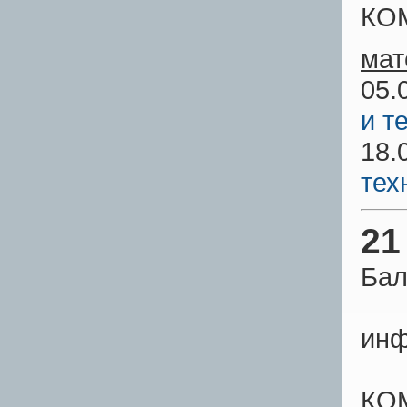
КО
мат
05.
и т
18.
тех
21
Бал
инф
КО