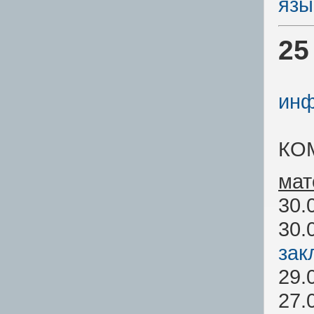
язы
25
инф
КО
мат
30.
30.
зак
29.
27.