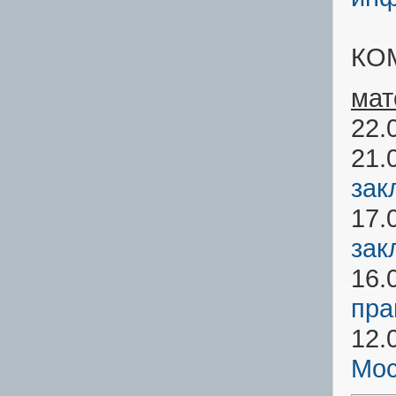
КО
мат
22.
21.
зак
17.
зак
16.
пра
12.
Мос