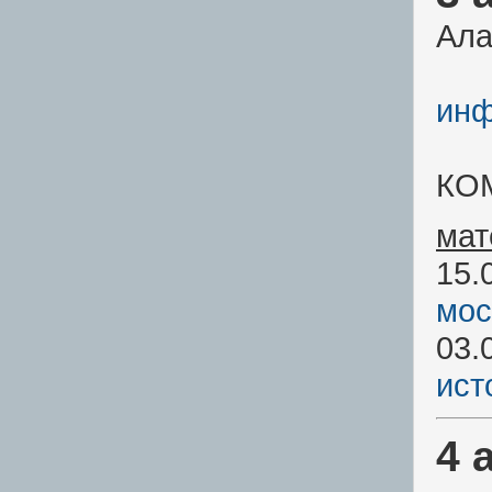
Ала
инф
КО
мат
15.
мос
03.
ист
4 