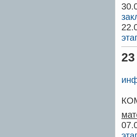
30.
зак
22.
эта
23
инф
КО
мат
07.
эта