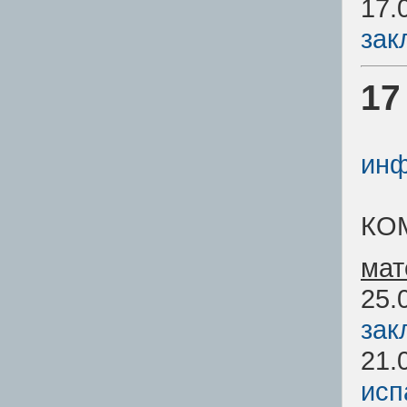
17.
зак
17
инф
КО
мат
25.
зак
21.
исп