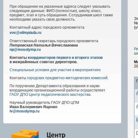
При обращении на указанные адреса следует указывать
следующие данные: ФИО (полностью), школу, класс,
предмет, этап и суть обращения. Сотрудникам школ также
Эт
необходимо указать свою должность.
№6
(у
Контактный адрес
городского
оргкомитета
vos@olimpiada.ru
Ответственный секретарь городского оргкомитета
Петровская Наталья Вячеславовна
Р
np@mosolymp.ru
шк
Контакты
координаторов первого и второго этапов
М
в межрайонных советах директоров.
20
Специальные условия для участия в мероприятиях
Контакты
городских предметно-методических комиссий
.
По поручению Департамента образования и науки
координацию организационной работы осуществляет
ГАОУ ДПО Центр педагогического мастерства
.
Научный руководитель
ГАОУ ДПО ЦПМ
Иван Валериевич Ященко
iv@mosolymp.ru