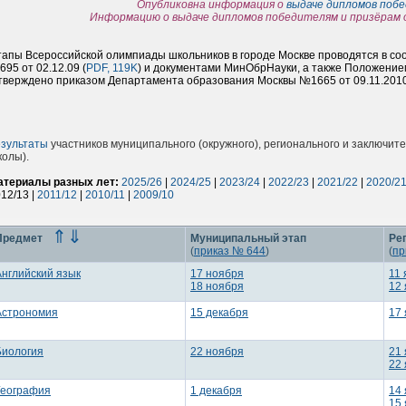
Опубликовна информация о
выдаче дипломов побе
Информацию о выдаче дипломов победителям и призёрам 
апы Всероссийской олимпиады школьников в городе Москве проводятся в с
95 от 02.12.09 (
PDF, 119K
) и документами МинОбрНауки, а также Положение
тверждено приказом Департамента образования Москвы №1665 от 09.11.2010
езультаты
участников муниципального (окружного), регионального и заключит
олы).
атериалы разных лет:
2025/26
|
2024/25
|
2023/24
|
2022/23
|
2021/22
|
2020/2
12/13 |
2011/12
|
2010/11
|
2009/10
⇑
⇓
Предмет
Муниципальный этап
Ре
(
приказ № 644
)
(
пр
Английский язык
17 ноября
11 
18 ноября
12
Астрономия
15 декабря
17
Биология
22 ноября
21
22
География
1 декабря
14
15