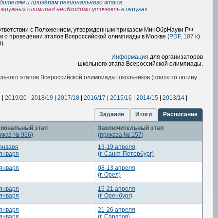
дителям и призёрам регионального этапа
.
окружных олимпиад необходимо уточнять
в округах
.
оответствии с Положением, утвержденным приказом МинОбрНауки РФ
м о проведении этапов Всероссийской олимпиады в Москве (
PDF, 107 k
)
).
Информация
для организаторов
школьного этапа Всероссийской олимпиады.
ельного этапов Всероссийской олимпиады школьников (поиск по логину
1
|
2019/20
|
2018/19
|
2017/18
|
2016/17
|
2015/16
|
2014/15
|
2013/14
|
Задания
Итоги
Расписание
гиональный этап
Заключительный этап
иказ № 966
)
(
приказа № 157
)
января
13-19 апреля
 января
(г. Санкт-Петербург)
 января
08-13 апреля
(г. Орел)
 января
15-21 апреля
 января
(г. Оренбург)
 января
21-26 апреля
 января
(г. Саратов)