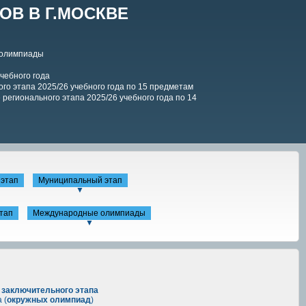
В В Г.МОСКВЕ
 олимпиады
чебного года
го этапа 2025/26 учебного года по 15 предметам
регионального этапа 2025/26 учебного года по 14
этап
Муниципальный этап
▼
тап
Международные олимпиады
▼
в
заключительного этапа
 (
окружных олимпиад
)