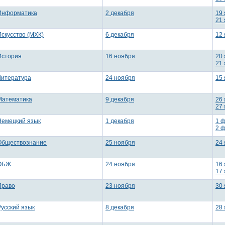
Информатика
2 декабря
19
21
Искусство (МХК)
6 декабря
12
История
16 ноября
20
21
Литература
24 ноября
15
Математика
9 декабря
26
27
Немецкий язык
1 декабря
1 
2 
Обществознание
25 ноября
24
ОБЖ
24 ноября
16
17
Право
23 ноября
30
Русский язык
8 декабря
28