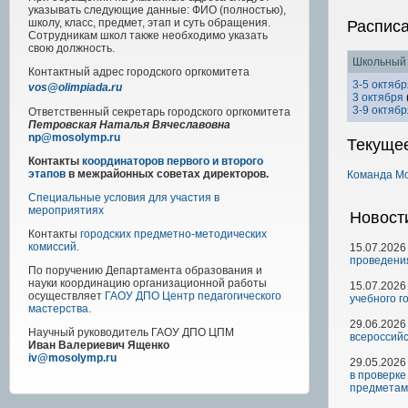
указывать следующие данные: ФИО (полностью),
школу, класс, предмет, этап и суть обращения.
Распис
Сотрудникам школ также необходимо указать
свою должность.
Школьный 
Контактный адрес
городского
оргкомитета
3-5 октябр
vos@olimpiada.ru
3 октября
3-9 октябр
Ответственный секретарь городского оргкомитета
Петровская Наталья Вячеславовна
np@mosolymp.ru
Текуще
Контакты
координаторов первого и второго
этапов
в межрайонных советах директоров.
Команда М
Специальные условия для участия в
мероприятиях
Новост
Контакты
городских предметно-методических
комиссий
.
15.07.2026
проведени
По поручению Департамента образования и
науки координацию организационной работы
15.07.2026
осуществляет
ГАОУ ДПО Центр педагогического
учебного г
мастерства
.
29.06.2026
Научный руководитель
ГАОУ ДПО ЦПМ
всероссийс
Иван Валериевич Ященко
iv@mosolymp.ru
29.05.2026
в проверке
предметам