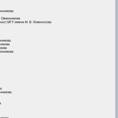
чинникова
. Овчинникова
рнат) МГУ имени М. В. Ломоносова
нникова
никова
икова
чинникова
ва
инникова
а