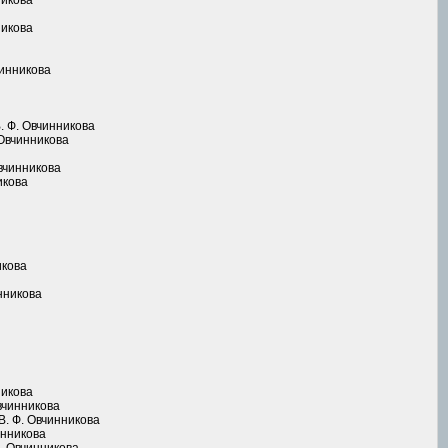
никова
никова
чинникова
. Ф. Овчинникова
 Овчинникова
вчинникова
икова
икова
нникова
никова
вчинникова
В. Ф. Овчинникова
инникова