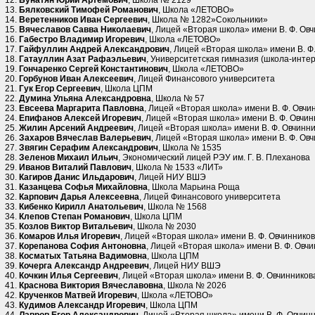
Бунатян Юрий Артёмович
, Школа № 2129
Бялковский Тимофей Романович
, Школа «ЛЕТОВО»
Веретенников Иван Сергеевич
, Школа № 1282»Сокольники»
Вячеславов Савва Николаевич
, Лицей «Вторая школа» имени В. Ф. Ов
Габестро Владимир Игоревич
, Школа «ЛЕТОВО»
Гайфуллин Андрей Александрович
, Лицей «Вторая школа» имени В. Ф
Гатауллин Азат Рафаэльевич
, Университетская гимназия (школа-инте
Гончаренко Сергей Константинович
, Школа «ЛЕТОВО»
Горбунов Иван Алексеевич
, Лицей Финансового университета
Гук Егор Сергеевич
, Школа ЦПМ
Думина Ульяна Александровна
, Школа № 57
Евсеева Маргарита Павловна
, Лицей «Вторая школа» имени В. Ф. Овчи
Епифанов Алексей Игоревич
, Лицей «Вторая школа» имени В. Ф. Овчин
Жилин Арсений Андреевич
, Лицей «Вторая школа» имени В. Ф. Овчинн
Захаров Вячеслав Валерьевич
, Лицей «Вторая школа» имени В. Ф. Ов
Звягин Серафим Александрович
, Школа № 1535
Зеленов Михаил Ильич
, Экономический лицей РЭУ им. Г. В. Плеханова
Иванов Виталий Павлович
, Школа № 1533 «ЛИТ»
Кагиров Данис Ильдарович
, Лицей НИУ ВШЭ
Казанцева Софья Михайловна
, Школа Марьина Роща
Карпович Дарья Алексеевна
, Лицей Финансового университета
Кибенко Кирилл Анатольевич
, Школа № 1568
Клепов Степан Романович
, Школа ЦПМ
Козлов Виктор Витальевич
, Школа № 2030
Комаров Илья Игоревич
, Лицей «Вторая школа» имени В. Ф. Овчиннико
Корепанова София Антоновна
, Лицей «Вторая школа» имени В. Ф. Овч
Косматых Татьяна Вадимовна
, Школа ЦПМ
Кочерга Александр Андреевич
, Лицей НИУ ВШЭ
Кочкин Илья Сергеевич
, Лицей «Вторая школа» имени В. Ф. Овчинников
Краснова Виктория Вячеславовна
, Школа № 2026
Крученков Матвей Игоревич
, Школа «ЛЕТОВО»
Кудимов Александр Игоревич
, Школа ЦПМ