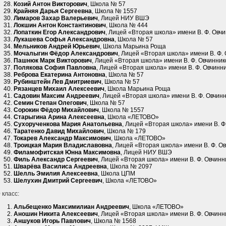
Козий Антон Викторович
, Школа № 57
Крайняя Дарья Сергеевна
, Школа № 1557
Лимаров Захар Валерьевич
, Лицей НИУ ВШЭ
Локшин Антон Константинович
, Школа № 444
Лопаткин Егор Александрович
, Лицей «Вторая школа» имени В. Ф. Овч
Лукашева Софья Александровна
, Школа № 57
Мельников Андрей Юрьевич
, Школа Марьина Роща
Мочалыгин Фёдор Александрович
, Лицей «Вторая школа» имени В. Ф.
Пашнюк Марк Викторович
, Лицей «Вторая школа» имени В. Ф. Овчинник
Полякова София Павловна
, Лицей «Вторая школа» имени В. Ф. Овчинн
Реброва Екатерина Антоновна
, Школа № 57
Рубинштейн Лев Дмитриевич
, Школа № 57
Рязанцев Михаил Алексеевич
, Школа Марьина Роща
Садовин Максим Андреевич
, Лицей «Вторая школа» имени В. Ф. Овчин
Семин Степан Олегович
, Школа № 57
Сорокин Фёдор Михайлович
, Школа № 1557
Старыгина Арина Алексеевна
, Школа «ЛЕТОВО»
Сухорученкова Мария Анатольевна
, Лицей «Вторая школа» имени В. Ф
Таратенко Давид Михайлович
, Школа № 179
Токарев Александр Максимович
, Школа «ЛЕТОВО»
Троицкая Мария Владиславовна
, Лицей «Вторая школа» имени В. Ф. О
Филамофитская Юнна Максимовна
, Лицей НИУ ВШЭ
Филь Александр Сергеевич
, Лицей «Вторая школа» имени В. Ф. Овчинн
Шварёва Василиса Андреевна
, Школа № 2097
Шелль Эмилия Алексеевна
, Школа ЦПМ
Шелухин Дмитрий Сергеевич
, Школа «ЛЕТОВО»
 класс:
Альбещенко Максимилиан Андреевич
, Школа «ЛЕТОВО»
Аношин Никита Алексеевич
, Лицей «Вторая школа» имени В. Ф. Овчинн
Аншуков Игорь Павлович
, Школа № 1568