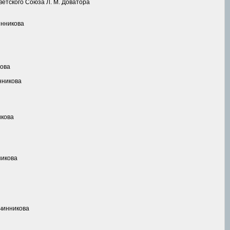
ветского Союза Л. М. Доватора
инникова
кова
нникова
икова
никова
вчинникова