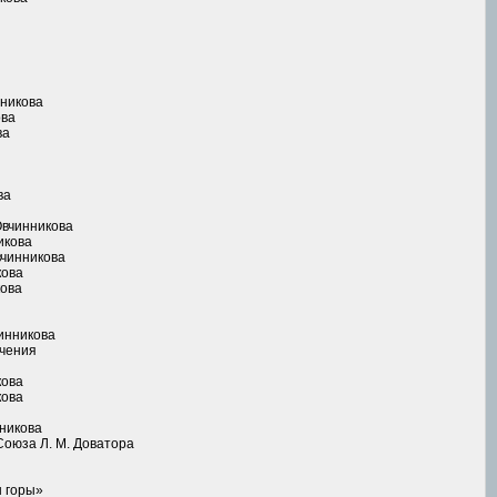
нникова
ова
ва
ва
Овчинникова
икова
вчинникова
кова
кова
чинникова
учения
кова
кова
нникова
Союза Л. М. Доватора
ы горы»