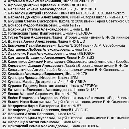
Артемьев Михаил Максимович
, Школа № 2007 ФМШ
Афонин Дмитрий Сергеевич
, Школа «ЛЕТОВО»
Балашова Ульяна Александровна
, Лицей НИУ ВШЭ
Банзелюк Дмитрий Егорович
, Гимназия № 1543 им. Ю. В. Завельского
Баркалев Дмитрий Александрович
, Лицей «Вторая школа» имени В. Ф.
Биушкин Степан Викторович
, Школа № 2098 имени Героя Советского С
Бочаров Фёдор Максимович
, Школа № 179
Бояринцев Степан Александрович
, Школа ЦПМ
Голдовский Тарас Дмитриевич
, Школа «ЛЕТОВО»
Гусев Фёдор Андреевич
, Лицей «Вторая школа» имени В. Ф. Овчиннико
Драчева Алёна Алексеевна
, Лицей НИУ ВШЭ
Ермолаев Иван Васильевич
, Школа № 2044 имени А. М. Серебрякова
Захтаренко Любовь Александровна
, Школа № 57
Ивахненко Иван Александрович
, Школа «ЛЕТОВО»
Калташев Владимир Алексеевич
, Лицей НИУ ВШЭ
Каретников Дмитрий Николаевич
, Образовательный комплекс «Воробь
Климушкин Даниил Алексеевич
, Лицей «Вторая школа» имени В. Ф. Ов
Константинов Антон
, Лицей «Вторая школа» имени В. Ф. Овчинникова
Копейкин Александр Борисович
, Школа № 179
Кузнецов Ярослав Игоревич
, Школа ЦПМ
Куксина Марфа Дмитриевна
, Лицей НИУ ВШЭ
Курилов Радомир Константинович
, Школа «ЛЕТОВО»
Латышева Елизавета Александровна
, Школа № 1542
Ленюк Алексей Сергеевич
, Школа № 179
Лобов Владислав Андреевич
, Образовательный комплекс «Воробьевы 
Лылин Иван Дмитриевич
, Лицей «Вторая школа» имени В. Ф. Овчиннико
Мадорская Дарья Викторовна
, Школа № 57
Малафеев Данила Сергеевич
, Лицей НИУ ВШЭ
Новикова Алёна Павловна
, Школа № 57
Паланкоев Адам Мусаевич
, Лицей «Вторая школа» имени В. Ф. Овчинн
Парфенцев Антон Романович
, Школа № 57
Пригодский Роман Александрович
, Школа «ЛЕТОВО»