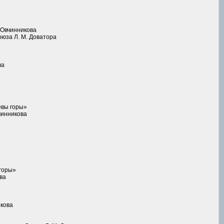
 Овчинникова
оюза Л. М. Доватора
ва
евы горы»
чинникова
горы»
ва
икова