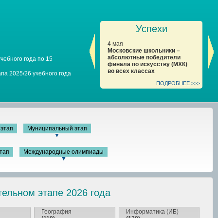
Успехи
4 мая
4 
Московские школьники –
Ст
абсолютные победители
за
чебного года по 15
финала по искусству (МХК)
фи
во всех классах
па 2025/26 учебного года
ПОДРОБНЕЕ >>>
этап
Муниципальный этап
▼
тап
Международные олимпиады
▼
ельном этапе 2026 года
География
Информатика (ИБ)