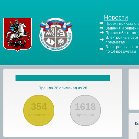
Новости
Проект приказа о
Задания и решения
Приказ об итогах 
Электронные серти
предметам
Электронные серти
по 14 предметам
Прошло 28 олимпиад из 28
354
1618
победителя
призеров
К