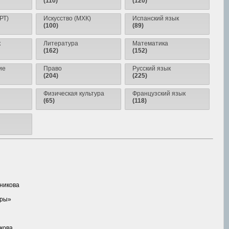
(110)
(120)
РТ)
Искусство (МХК)
Испанский язык
(100)
(89)
к
Литература
Математика
(162)
(152)
ие
Право
Русский язык
(204)
(225)
Физическая культура
Французский язык
(65)
(118)
нникова
оры»
икова