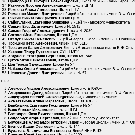
Провороцкая Виктория Александровна
, Школа № 2098 имени Героя Со
Ратников Ярослав Александрович
, Школа ЦПМ
Ремнёва Алиса Андреевна
, Школа ЦПМ
Романчев Михаил Дмитриевич
, Лицей «Вторая школа» имени В. Ф. Овч
Рячкин Никита Валерьевич
, Школа ЦПМ
Сайфуллина Екатерина Эриковна
, Лицей Финансового университета
Свирин Егор Дмитриевич
, Школа № 1542
Сиваев Георгий Александрович
, Школа № 2086
Соколов Иван Евгеньевич
, Школа ЦПМ
Степук Никита Семенович
, Лицей «Вторая школа» имени В. Ф. Овчинни
Троицкий Пётр Алексеевич
, Лицей НИУ ВШЭ
Трофимов Данил Дмитриевич
, Лицей «Вторая школа» имени В. Ф. Овчи
Хасанов Тимур Рустамович
, СУНЦ МГУ
Ходунова Екатерина Сергеевна
, Школа № 1568
Цихон Яков Вячеславович
, Школа ЦПМ
Цой Тереза Эдуардовна
, Школа № 57
Чабаева Ольга Алексеевна
, Лицей «Вторая школа» имени В. Ф. Овчинн
Шевченко Даниил Дмитриевич
, Школа № 57
 класс:
Алексеев Андрей Александрович
, Школа «ЛЕТОВО»
Амирджанян Давид Айкович
, Лицей «Вторая школа» имени В. Ф. Овчин
Анцифиров Евгений Александрович
, Академическая гимназия
Ахметзянова Алина Маратовна
, Школа «ЛЕТОВО»
Барбашина Екатерина Георгиевна
, Школа № 57
Барк Андрей Михайлович
, Школа ЦПМ
Бахтияров Яков Вячеславович
, Школа ЦПМ
Бондарчук Игорь Сергеевич
, Лицей Финансового университета
Брусенцев Александр Петрович
, Лицей «Вторая школа» имени В. Ф. О
Буднев Вадим Сергеевич
, Школа № 444
Булатова Владислава Евгеньевна
, Лицей НИУ ВШЭ