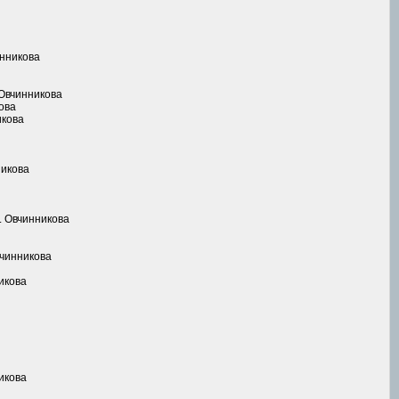
инникова
 Овчинникова
ова
икова
никова
. Овчинникова
вчинникова
икова
икова