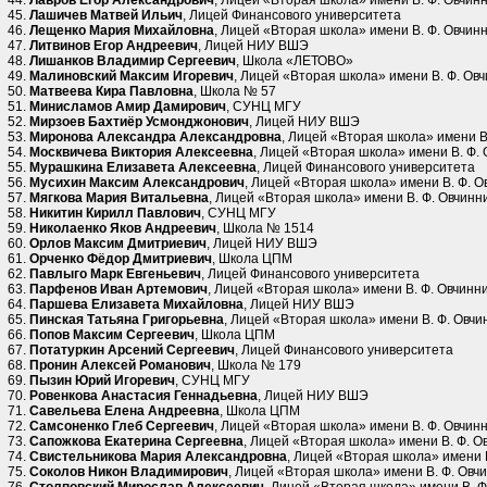
Лавров Егор Александрович
, Лицей «Вторая школа» имени В. Ф. Овчин
Лашичев Матвей Ильич
, Лицей Финансового университета
Лещенко Мария Михайловна
, Лицей «Вторая школа» имени В. Ф. Овчин
Литвинов Егор Андреевич
, Лицей НИУ ВШЭ
Лишанков Владимир Сергеевич
, Школа «ЛЕТОВО»
Малиновский Максим Игоревич
, Лицей «Вторая школа» имени В. Ф. Ов
Матвеева Кира Павловна
, Школа № 57
Минисламов Амир Дамирович
, СУНЦ МГУ
Мирзоев Бахтиёр Усмонджонович
, Лицей НИУ ВШЭ
Миронова Александра Александровна
, Лицей «Вторая школа» имени В
Москвичева Виктория Алексеевна
, Лицей «Вторая школа» имени В. Ф.
Мурашкина Елизавета Алексеевна
, Лицей Финансового университета
Мусихин Максим Александрович
, Лицей «Вторая школа» имени В. Ф. О
Мягкова Мария Витальевна
, Лицей «Вторая школа» имени В. Ф. Овчинн
Никитин Кирилл Павлович
, СУНЦ МГУ
Николаенко Яков Андреевич
, Школа № 1514
Орлов Максим Дмитриевич
, Лицей НИУ ВШЭ
Орченко Фёдор Дмитриевич
, Школа ЦПМ
Павлыго Марк Евгеньевич
, Лицей Финансового университета
Парфенов Иван Артемович
, Лицей «Вторая школа» имени В. Ф. Овчинн
Паршева Елизавета Михайловна
, Лицей НИУ ВШЭ
Пинская Татьяна Григорьевна
, Лицей «Вторая школа» имени В. Ф. Овчи
Попов Максим Сергеевич
, Школа ЦПМ
Потатуркин Арсений Сергеевич
, Лицей Финансового университета
Пронин Алексей Романович
, Школа № 179
Пызин Юрий Игоревич
, СУНЦ МГУ
Ровенкова Анастасия Геннадьевна
, Лицей НИУ ВШЭ
Савельева Елена Андреевна
, Школа ЦПМ
Самсоненко Глеб Сергеевич
, Лицей «Вторая школа» имени В. Ф. Овчин
Сапожкова Екатерина Сергеевна
, Лицей «Вторая школа» имени В. Ф. О
Свистельникова Мария Александровна
, Лицей «Вторая школа» имени 
Соколов Никон Владимирович
, Лицей «Вторая школа» имени В. Ф. Овч