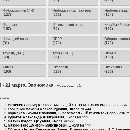
(111)
(75)
(206)
Информатика (ИИ)
Информатика (програм.)
Информатика (
(127)
(201)
(124)
История
Итальянский язык
Китайский язы
(157)
(82)
(137)
Немецкий язык
ОБЗР
Обществознан
(91)
(171)
(121)
Труд (КДДиТ)
Труд (ТТиТТ)
Физика
(58)
(61)
(198)
Химия
Экология
Экономика
(193)
(126)
(205)
4 - 21 марта. Экономика
(Московская обл.)
класс:
Важенин Леонид Алексеевич
, Лицей «Вторая школа» имени В. Ф. Овчи
Горшенин Максим Александрович
, Школа № 444
Кормачев Кирилл Иванович
, Образовательный комплекс «Воробьевы г
Кураков Александр Дмитриевич
, Школа № 444
Маткин Фёдор Арзуевич
, Школа № 444
Мякинченко Дмитрий Максимович
, Школа № 444
Обридко Артём Семёнович
, Лицей «Вторая школа» имени В. Ф. Овчинн