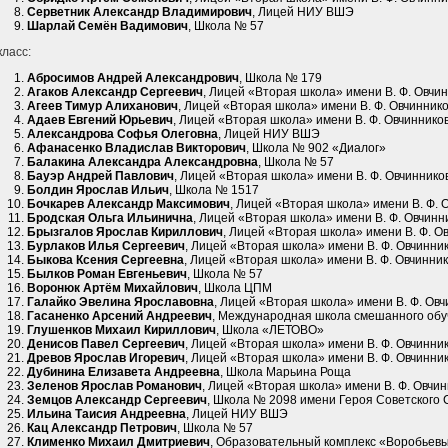
Серветник Александр Владимирович
, Лицей НИУ ВШЭ
Шарлай Семён Вадимович
, Школа № 57
класс:
Абросимов Андрей Александрович
, Школа № 179
Агаков Александр Сергеевич
, Лицей «Вторая школа» имени В. Ф. Овчи
Агеев Тимур Алиханович
, Лицей «Вторая школа» имени В. Ф. Овчинник
Адаев Евгений Юрьевич
, Лицей «Вторая школа» имени В. Ф. Овчиннико
Александрова Софья Олеговна
, Лицей НИУ ВШЭ
Афанасенко Владислав Викторович
, Школа № 902 «Диалог»
Балакина Александра Александровна
, Школа № 57
Бауэр Андрей Павлович
, Лицей «Вторая школа» имени В. Ф. Овчиннико
Болдин Ярослав Ильич
, Школа № 1517
Бочкарев Александр Максимович
, Лицей «Вторая школа» имени В. Ф. 
Бродская Ольга Ильинична
, Лицей «Вторая школа» имени В. Ф. Овчинн
Брызгалов Ярослав Кириллович
, Лицей «Вторая школа» имени В. Ф. О
Бурлаков Илья Сергеевич
, Лицей «Вторая школа» имени В. Ф. Овчинни
Быкова Ксения Сергеевна
, Лицей «Вторая школа» имени В. Ф. Овчинни
Былков Роман Евгеньевич
, Школа № 57
Воронюк Артём Михайлович
, Школа ЦПМ
Галайко Эвелина Ярославовна
, Лицей «Вторая школа» имени В. Ф. Ов
Гасаненко Арсений Андреевич
, Международная школа смешанного об
Глушенков Михаил Кириллович
, Школа «ЛЕТОВО»
Денисов Павел Сергеевич
, Лицей «Вторая школа» имени В. Ф. Овчинни
Древов Ярослав Игоревич
, Лицей «Вторая школа» имени В. Ф. Овчинни
Дубинина Елизавета Андреевна
, Школа Марьина Роща
Зеленов Ярослав Романович
, Лицей «Вторая школа» имени В. Ф. Овчи
Земцов Александр Сергеевич
, Школа № 2098 имени Героя Советского 
Ильина Таисия Андреевна
, Лицей НИУ ВШЭ
Кац Александр Петрович
, Школа № 57
Клименко Михаил Дмитриевич
, Образовательный комплекс «Воробьев