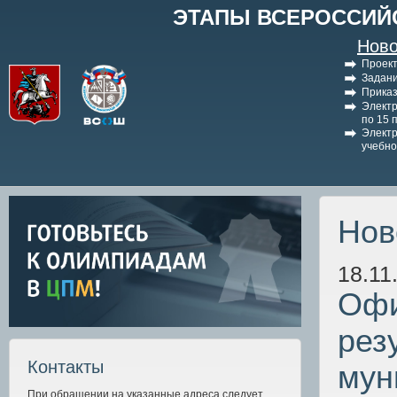
ЭТАПЫ ВСЕРОССИЙ
Ново
Проект
Задани
Приказ
Электр
по 15 
Электр
учебно
Нов
18.11
Офи
рез
Контакты
мун
При обращении на указанные адреса следует