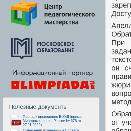
зар
Дост
Апел
Обрат
При 
задан
текст
он с
прави
жюри
вопр
метод
Полезные документы
Обрат
Порядок проведения ВсОШ (приказ
от уч
Минпросвещения России № 678 от
27.11.2020)
обра
О внесении изменений в Порядок