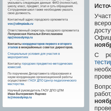
указывать следующие данные: ФИО (полностью),
Исто
школу, класс, предмет, этап и суть обращения.
Сотрудникам школ также необходимо указать
свою должность.
Учас
Контактный адрес
городского
оргкомитета
всер
vos@olimpiada.ru
дост
Ответственный секретарь городского оргкомитета
Петровская Наталья Вячеславовна
Офиц
np@mosolymp.ru
нояб
Контакты
координаторов первого и второго
этапов
в межрайонных советах директоров.
С ре
Специальные условия для участия в
мероприятиях
тест
Контакты
городских предметно-методических
комиссий
.
необ
По поручению Департамента образования и
прове
науки координацию организационной работы
осуществляет
ГАОУ ДПО Центр педагогического
мастерства
.
Вопр
Научный руководитель
ГАОУ ДПО ЦПМ
рабо
Иван Валериевич Ященко
iv@mosolymp.ru
нояб
пров