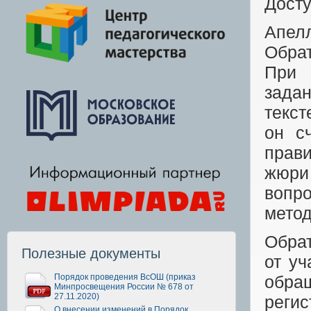
Дост
Апел
Обрат
При 
задан
текст
он с
прави
жюри
вопр
метод
Обрат
Полезные документы
от уч
Порядок проведения ВсОШ (приказ
обра
Минпросвещения России № 678 от
27.11.2020)
реги
О внесении изменений в Порядок