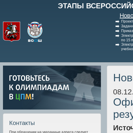
ЭТАПЫ ВСЕРОССИЙ
Ново
Проект
Задани
Приказ
Электр
по 15 
Электр
учебно
Нов
08.12
Офи
рез
Контакты
Исто
При обращении на указанные адреса следует