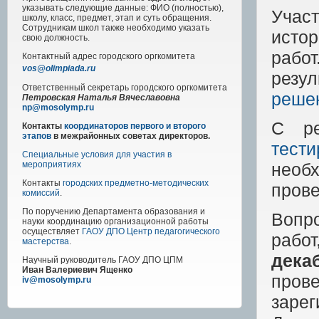
указывать следующие данные: ФИО (полностью),
Учас
школу, класс, предмет, этап и суть обращения.
Сотрудникам школ также необходимо указать
истор
свою должность.
рабо
Контактный адрес
городского
оргкомитета
vos@olimpiada.ru
резу
Ответственный секретарь городского оргкомитета
реше
Петровская Наталья Вячеславовна
np@mosolymp.ru
С ре
Контакты
координаторов первого и второго
этапов
в межрайонных советах директоров.
тест
Специальные условия для участия в
необ
мероприятиях
Контакты
городских предметно-методических
прове
комиссий
.
По поручению Департамента образования и
Вопр
науки координацию организационной работы
осуществляет
ГАОУ ДПО Центр педагогического
рабо
мастерства
.
дека
Научный руководитель
ГАОУ ДПО ЦПМ
Иван Валериевич Ященко
пров
iv@mosolymp.ru
зар