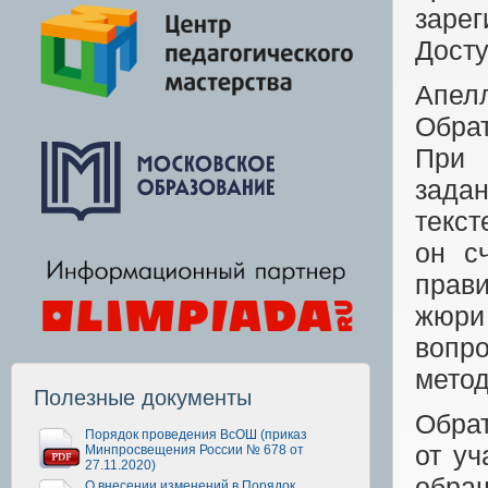
зар
Дост
Апел
Обрат
При 
задан
текст
он с
прави
жюри
вопр
метод
Полезные документы
Обрат
Порядок проведения ВсОШ (приказ
от уч
Минпросвещения России № 678 от
27.11.2020)
обра
О внесении изменений в Порядок