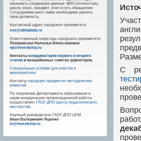
указывать следующие данные: ФИО (полностью),
Исто
школу, класс, предмет, этап и суть обращения.
Сотрудникам школ также необходимо указать
свою должность.
Учас
Контактный адрес
городского
оргкомитета
англ
vos@olimpiada.ru
резу
Ответственный секретарь городского оргкомитета
Петровская Наталья Вячеславовна
пред
np@mosolymp.ru
Разм
Контакты
координаторов первого и второго
этапов
в межрайонных советах директоров.
С ре
Специальные условия для участия в
мероприятиях
тест
Контакты
городских предметно-методических
комиссий
.
необ
По поручению Департамента образования и
прове
науки координацию организационной работы
осуществляет
ГАОУ ДПО Центр педагогического
мастерства
.
Вопр
Научный руководитель
ГАОУ ДПО ЦПМ
рабо
Иван Валериевич Ященко
iv@mosolymp.ru
дека
пров