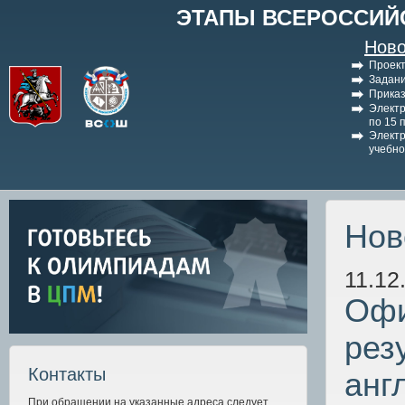
ЭТАПЫ ВСЕРОССИЙ
Ново
Проект
Задани
Приказ
Электр
по 15 
Электр
учебно
Нов
11.12
Офи
рез
Контакты
анг
При обращении на указанные адреса следует