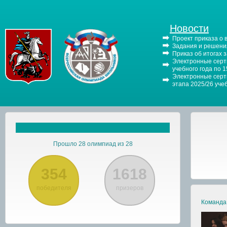
Новости
Проект приказа о
Задания и решения
Приказ об итогах 
Электронные серти
учебного года по 
Электронные серти
этапа 2025/26 уче
Прошло 28 олимпиад из 28
354
1618
победителя
призеров
Команда