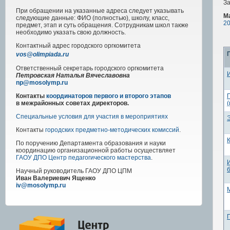
З
При обращении на указанные адреса следует указывать
М
следующие данные: ФИО (полностью), школу, класс,
20
предмет, этап и суть обращения. Сотрудникам школ также
необходимо указать свою должность.
Контактный адрес
городского
оргкомитета
vos@olimpiada.ru
Ответственный секретарь городского оргкомитета
Петровская Наталья Вячеславовна
np@mosolymp.ru
Контакты
координаторов первого и второго этапов
в межрайонных советах директоров.
Специальные условия для участия в мероприятиях
Контакты
городских предметно-методических комиссий
.
По поручению Департамента образования и науки
координацию организационной работы осуществляет
ГАОУ ДПО Центр педагогического мастерства
.
Научный руководитель
ГАОУ ДПО ЦПМ
Иван Валериевич Ященко
iv@mosolymp.ru