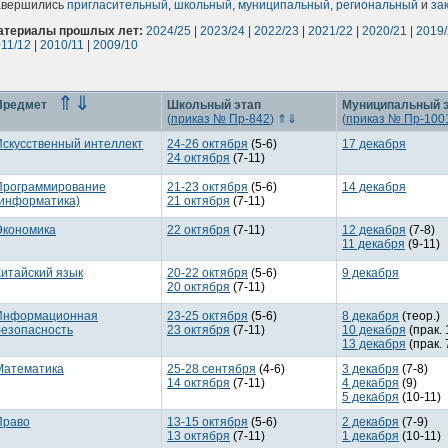
авершились
пригласительный
,
школьный
,
муниципальный
,
региональный
и
за
атериалы прошлых лет:
2024/25
|
2023/24
|
2022/23
|
2021/22
|
2020/21
|
2019
11/12
|
2010/11
|
2009/10
⇑
⇓
Предмет
Школьный этап
Муниципальный 
(
приказ № Пр-842
)
⇑
⇓
(
приказ № Пр-100
Искусственный интеллект
24-26 октября
(5-6)
17 декабря
24 октября
(7-11)
Программирование
21-23 октября
(5-6)
14 декабря
(информатика)
21 октября
(7-11)
Экономика
22 октября
(7-11)
12 декабря
(7-8)
11 декабря
(9-11)
Китайский язык
20-22 октября
(5-6)
9 декабря
20 октября
(7-11)
Информационная
23-25 октября
(5-6)
8 декабря
(теор.)
безопасность
23 октября
(7-11)
10 декабря
(прак. 
13 декабря
(прак. 
Математика
25-28 сентября
(4-6)
3 декабря
(7-8)
14 октября
(7-11)
4 декабря
(9)
5 декабря
(10-11)
Право
13-15 октября
(5-6)
2 декабря
(7-9)
13 октября
(7-11)
1 декабря
(10-11)