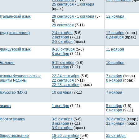
25 сентября
(7-11)
29, 30 ноября
(пра
25 сентября - 1 октября
(прак.)
Итальянский язык
29 сентября - 1 октября
(5-
12 ноября
6)
29 сентября
(7-11)
руд (технология)
2-4 октября
(5-6)
12 ноября
(теор.)
2 октября
(7-11)
6 декабря
(прак.)
2-8 октября
(прак.)
Французский язык
8-10 октября
(5-6)
11 ноября
8 октября
(7-11)
Экология
9-11 октября
(5-6)
10 ноября
9 октября
(7-11)
Основы безопасности и
22-24 сентября
(5-6)
7 ноября
(теор.)
защиты Родины
22 сентября
(7-11)
8 ноября
(прак.)
22-28 сентября
(прак.)
Искусство (МХК)
10 октября
(7-11)
7 ноября
Физика
1 октября
(7-11)
5 ноября
(7-8)
6 ноября
(9-11)
Робототехника
3-5 октября
(5-6)
30 октября
(теор.)
3 октября
(7-11)
22 ноября
(прак.)
3-9 октября
(прак.)
Обществознание
18-20 сентября
(5-6)
25 октября