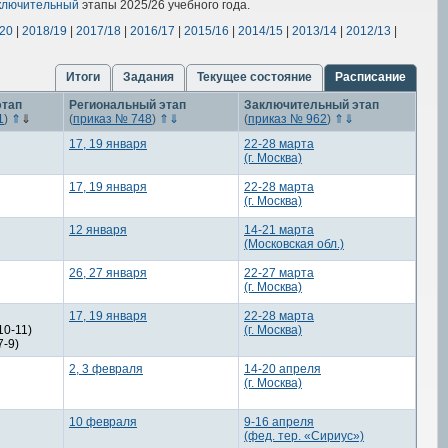
ключительный
этапы 2025/26 учебного года.
/20
|
2018/19
|
2017/18
|
2016/17
|
2015/16
|
2014/15
|
2013/14
|
2012/13
|
Итоги
Задания
Текущее состояние
Расписание
этап
Региональный этап
Заключительный этап
1
)
⇑
⇓
(
приказ № 748
)
⇑
⇓
(
приказ № 962
)
⇑
⇓
17, 19 января
22-28 марта
(г. Москва)
17, 19 января
22-28 марта
(г. Москва)
12 января
14-21 марта
(Московская обл.)
26, 27 января
22-27 марта
(г. Москва)
17, 19 января
22-28 марта
10-11)
(г. Москва)
7-9)
2, 3 февраля
14-20 апреля
(г. Москва)
10 февраля
9-16 апреля
(фед. тер. «Сириус»)