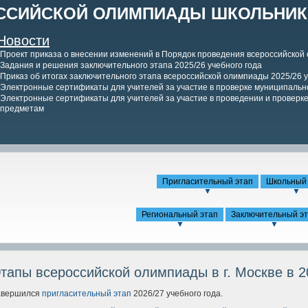
ССИЙСКОЙ ОЛИМПИАДЫ ШКОЛЬНИКО
Новости
Проект приказа о внесении изменений в Порядок проведения всероссийской
Задания и решения заключительного этапа 2025/26 учебного года
Приказ об итогах заключительного этапа всероссийской олимпиады 2025/26 у
Электронные сертификаты для учителей за участие в проверке муниципально
Электронные сертификаты для учителей за участие в проведении и проверке 
предметам
Пригласительный этап
Школьный 
▼
▼
Региональный этап
Заключительный э
▼
▼
тапы всероссийской олимпиады в г. Москве в 2
авершился
пригласительный этап
2026/27 учебного года.